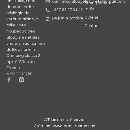
ensoleillé, situé
campingdalpagelesjorets@gmail.com
Hebergement &
dans un cadre
tarifs
+337 64 07 01 42
privilégié de
Galerie
De juin à octobre
verdure alpine, au
milieu des
Contact
troupeaux, des
alpagistes et des
chalets traditionnels
du Beaufortain.
Camping classé 2
épis à Gîtes de
France
N°73G132750
©Tous droits réservés.
Création : www.maestroprod.com