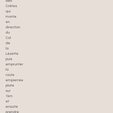
des
Crêtes
qui
monte
en
direction
du
Col
de
la
Lézette
puis
emprunter
la
route
empierrée
plate
sur
1km
et
ensuite
prendre