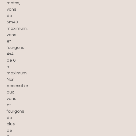
motos,
vans
de
5m40
maximum,
vans
et
fourgons
4x4
de 6
m
maximum.
Non
accessible
aux
vans
et
fourgons
de
plus
de