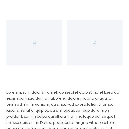
Lorem ipsum dolor sit amet, consectet adipiscing elit,sed do
eiusm por incididunt ut labore et dolore magna aliqua. Ut
enim ad minim veniam, quis nostrud exercitation ullamco
laboris nisi ut aliquip ex ea sint occaecat cupidatat non
proident, sunt in culpa qui officia mollit natoque consequat
massa quis enim. Donec pede justo, fringilla vitae, eleifend
acer sem neque sed ipsum. Nam quam nunc, blandit vel,