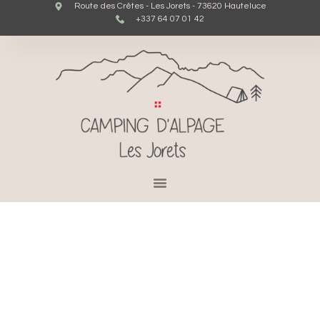
Route des Crêtes - Les Jorets - 73620 Hauteluce
+337 64 07 01 42