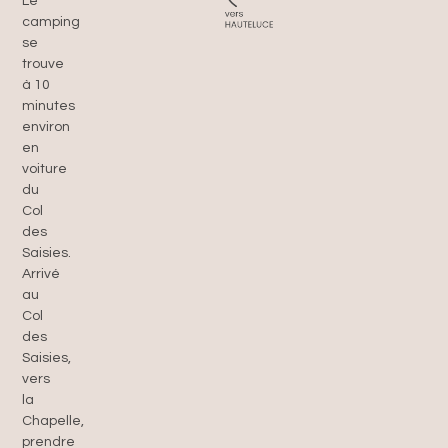
Le
camping
se
trouve
à 10
minutes
environ
en
voiture
du
Col
des
Saisies.
Arrivé
au
Col
des
Saisies,
vers
la
Chapelle,
prendre