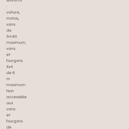
suivants
:
voiture,
motos,
vans
de
5m40
maximum,
vans
et
fourgons
4x4
de 6
m
maximum.
Non
accessible
aux
vans
et
fourgons
de