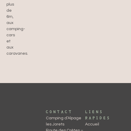
plus
de
6m,
aux
camping-
cars
et
aux
caravanes.
CONTACT​
LIENS
Camping d’Alpage
RAPIDES
les Jorets
Accueil
Route des Crêtes –