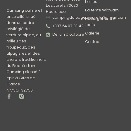
Le lieu
Les Jorets 73620
La tente Wigwam
Camping calme et
Hauteluce
ensoleillé, situé
campingdalpagelesjorets@gmail.com
Hebergement &
dans un cadre
tarifs
+337 64 07 01 42
privilégié de
Galerie
De juin à octobre
verdure alpine, au
milieu des
Contact
troupeaux, des
alpagistes et des
chalets traditionnels
du Beaufortain.
Camping classé 2
épis à Gîtes de
France
N°73G132750