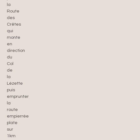
la
Route
des
Crêtes
qui
monte
en
direction
du
Col
de
la
Lézette
puis
emprunter
la
route
empierrée
plate
sur
1km