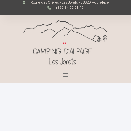
Route des Crêtes - Les Jorets - 73620 Hauteluce
+337 64 07 01 42