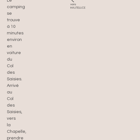
Le
camping
se
trouve
à 10
minutes
environ
en
voiture
du
Col
des
Saisies.
Arrivé
au
Col
des
Saisies,
vers
la
Chapelle,
prendre