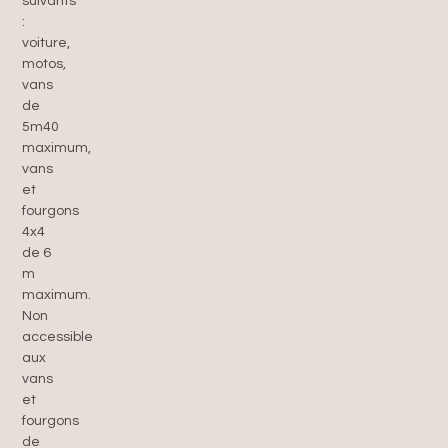
suivants
:
voiture,
motos,
vans
de
5m40
maximum,
vans
et
fourgons
4x4
de 6
m
maximum.
Non
accessible
aux
vans
et
fourgons
de