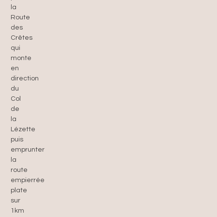
la
Route
des
Crêtes
qui
monte
en
direction
du
Col
de
la
Lézette
puis
emprunter
la
route
empierrée
plate
sur
1km