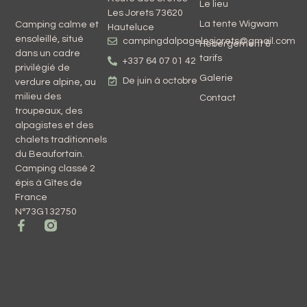
Le lieu
Les Jorets 73620
La tente Wigwam
Camping calme et
Hauteluce
ensoleillé, situé
campingdalpagelesjorets@gmail.com
Hebergement &
dans un cadre
tarifs
+337 64 07 01 42
privilégié de
Galerie
De juin à octobre
verdure alpine, au
milieu des
Contact
troupeaux, des
alpagistes et des
chalets traditionnels
du Beaufortain.
Camping classé 2
épis à Gîtes de
France
N°73G132750