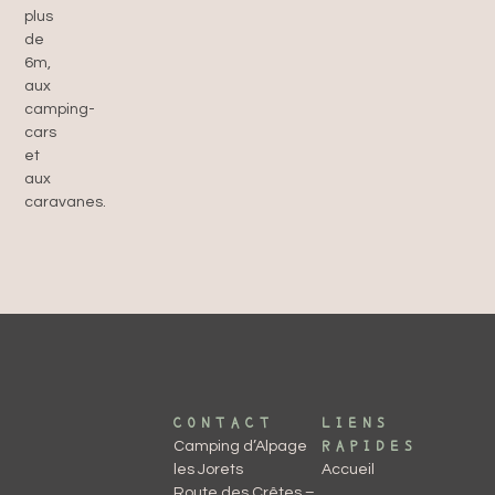
plus
de
6m,
aux
camping-
cars
et
aux
caravanes.
CONTACT​
LIENS
Camping d’Alpage
RAPIDES
les Jorets
Accueil
Route des Crêtes –