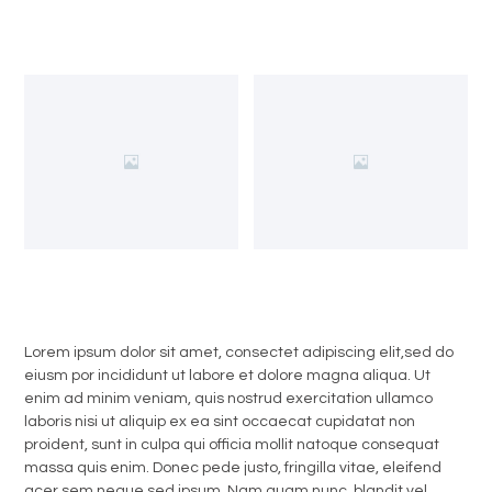
Lorem ipsum dolor sit amet, consectet adipiscing elit,sed do
eiusm por incididunt ut labore et dolore magna aliqua. Ut
enim ad minim veniam, quis nostrud exercitation ullamco
laboris nisi ut aliquip ex ea sint occaecat cupidatat non
proident, sunt in culpa qui officia mollit natoque consequat
massa quis enim. Donec pede justo, fringilla vitae, eleifend
acer sem neque sed ipsum. Nam quam nunc, blandit vel,